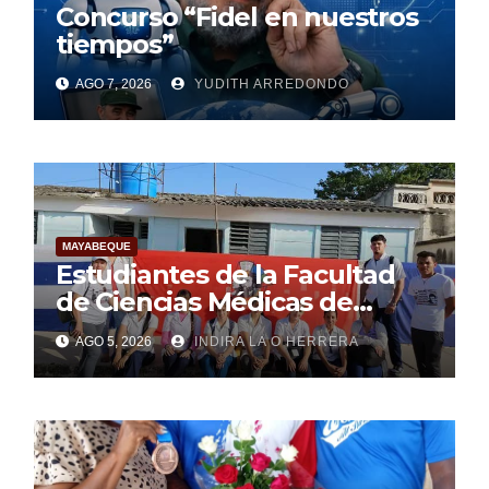
Concurso “Fidel en nuestros
tiempos”
AGO 7, 2026
YUDITH ARREDONDO
MAYABEQUE
Estudiantes de la Facultad
de Ciencias Médicas de
Mayabeque realizan
AGO 5, 2026
INDIRA LA O HERRERA
pesquisa