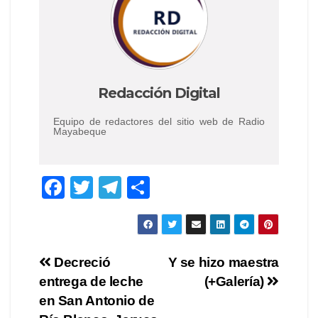
Redacción Digital
Equipo de redactores del sitio web de Radio
Mayabeque
F
T
T
C
a
wi
el
o
c
tt
e
m
e
er
gr
p
Navegación
Decreció
Y se hizo maestra
b
a
ar
entrega de leche
(+Galería)
de
o
m
tir
en San Antonio de