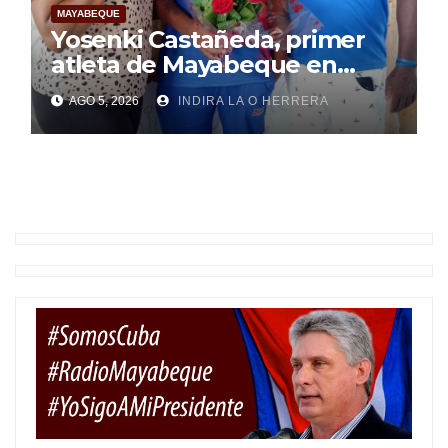
MAYABEQUE
Yosenki Castañeda, primer
atleta de Mayabeque en
subir al podio
AGO 5, 2026
INDIRA LA O HERRERA
centroamericano