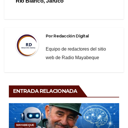
o
entradas
Río Blanco, Jaruco
k
Por
Redacción Digital
Equipo de redactores del sitio
web de Radio Mayabeque
ENTRADA RELACIONADA
MAYABEQUE