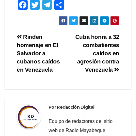
F
T
T
C
a
wi
el
o
c
tt
e
m
e
er
gr
p
Navegación
Rinden
Cuba honra a 32
b
a
ar
homenaje en El
combatientes
de
o
m
tir
Salvador a
caídos en
o
entradas
cubanos caídos
agresión contra
en Venezuela
Venezuela
k
Por
Redacción Digital
Equipo de redactores del sitio
web de Radio Mayabeque