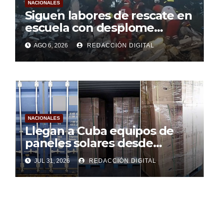
NACIONALES
Siguen labores de rescate en
escuela con desplome
parcial en Cuba
AGO 6, 2026
REDACCIÓN DIGITAL
NACIONALES
Llegan a Cuba equipos de
paneles solares desde
Argentina
JUL 31, 2026
REDACCIÓN DIGITAL