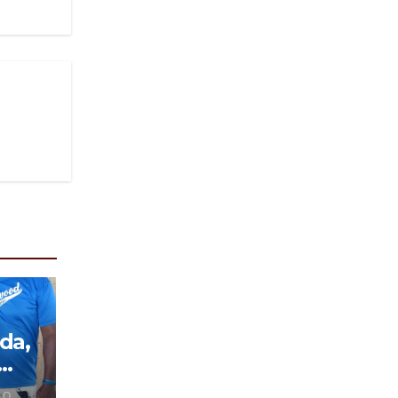
da,
 O