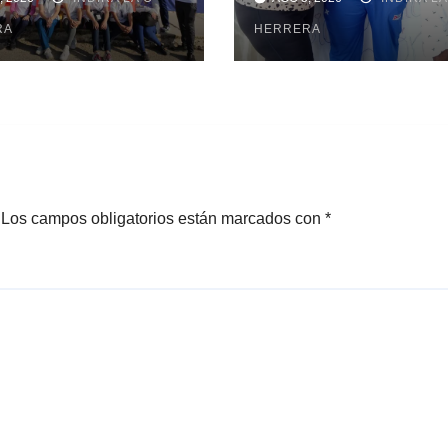
beque realizan
subir al podio
uisa
RA
centroamerica
HERRERA
Los campos obligatorios están marcados con
*