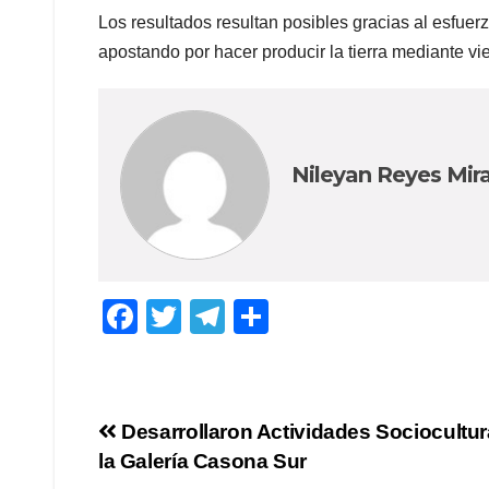
Los resultados resultan posibles gracias al esfue
apostando por hacer producir la tierra mediante vie
Nileyan Reyes Mir
F
T
T
C
a
wi
el
o
c
tt
e
m
e
er
gr
p
Navegación
Desarrollaron Actividades Sociocultur
b
a
ar
la Galería Casona Sur
de