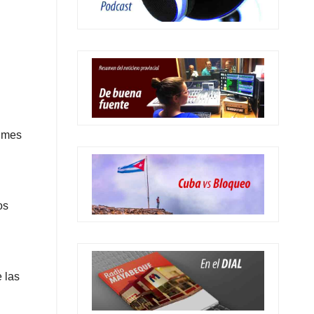
r mes
os
 las