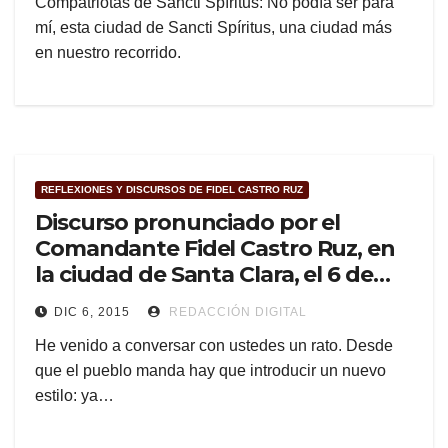
Compatriotas de Sancti Spíritus: No podía ser para
mí, esta ciudad de Sancti Spíritus, una ciudad más
en nuestro recorrido.
REFLEXIONES Y DISCURSOS DE FIDEL CASTRO RUZ
Discurso pronunciado por el
Comandante Fidel Castro Ruz, en
la ciudad de Santa Clara, el 6 de
enero de 1959
DIC 6, 2015
REDACCIÓN DIGITAL
He venido a conversar con ustedes un rato. Desde
que el pueblo manda hay que introducir un nuevo
estilo: ya…