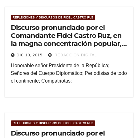
REFLEXIONES Y DISCURSOS DE FIDEL CASTRO RUZ
Discurso pronunciado por el
Comandante Fidel Castro Ruz, en
la magna concentración popular,
en el Palacio Presidencial, el 21 de
DIC 10, 2015
REDACCIÓN DIGITAL
enero de 1959
Honorable señor Presidente de la República;
Señores del Cuerpo Diplomático; Periodistas de todo
el continente; Compatriotas:
REFLEXIONES Y DISCURSOS DE FIDEL CASTRO RUZ
Discurso pronunciado por el