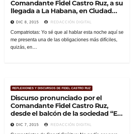
Comandante Fidel Castro Ruz, a su
llegada a La Habana, en Ciudad
Libertad, el 8 de enero de 1959
DIC 8, 2015
REDACCIÓN DIGITAL
Compatriotas: Yo sé que al hablar esta noche aquí se
me presenta una de las obligaciones más difíciles,
quizás, en…
REFLEXIONES Y DISCURSOS DE FIDEL CASTRO RUZ
Discurso pronunciado por el
Comandante Fidel Castro Ruz,
desde el balcón de la sociedad “El
Progreso”, de Sancti Spiritus, Las
DIC 7, 2015
REDACCIÓN DIGITAL
Villas, el 6 de enero de 1959