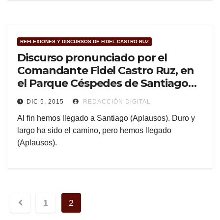
REFLEXIONES Y DISCURSOS DE FIDEL CASTRO RUZ
Discurso pronunciado por el
Comandante Fidel Castro Ruz, en
el Parque Céspedes de Santiago
de Cuba, el 1ro. de enero de 1959
DIC 5, 2015
REDACCIÓN DIGITAL
Al fin hemos llegado a Santiago (Aplausos). Duro y
largo ha sido el camino, pero hemos llegado
(Aplausos).
Navegación
1
2