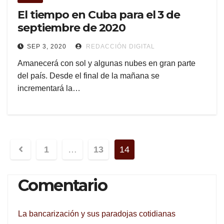
El tiempo en Cuba para el 3 de
septiembre de 2020
SEP 3, 2020
REDACCIÓN DIGITAL
Amanecerá con sol y algunas nubes en gran parte
del país. Desde el final de la mañana se
incrementará la…
Navegación
1
…
13
14
de
Comentario
entradas
La bancarización y sus paradojas cotidianas