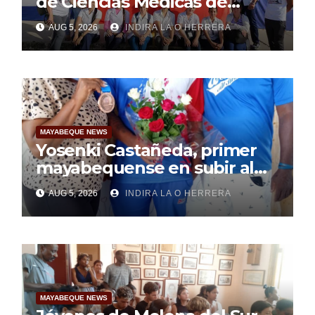
de Ciencias Médicas de
Mayabeque realizan
AUG 5, 2026
INDIRA LA O HERRERA
pesquisa
MAYABEQUE NEWS
Yosenki Castañeda, primer
mayabequense en subir al
podio centroamericano
AUG 5, 2026
INDIRA LA O HERRERA
MAYABEQUE NEWS