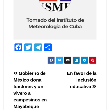
Tomado del Instituto de
Meteorología de Cuba
F
T
T
S
a
wi
el
h
c
tt
e
ar
e
er
gr
e
Post
Gobierno de
En favor de la
b
a
México dona
inclusión
navigation
o
m
tractores y un
educativa
o
vivero a
campesinos en
k
Mayabeque