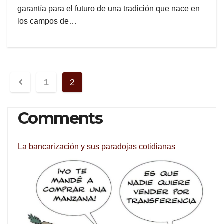
garantía para el futuro de una tradición que nace en
los campos de…
Posts
1
2
navigation
Comments
La bancarización y sus paradojas cotidianas