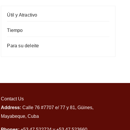
Útil y Atractivo
Tiempo
Para su deleite
Contact Us
Address:
Calle 76 #7707 e/ 77 y 81, Güines,
Mayabeque, Cuba
Phones:
+53 47 522724 y +53 47 523660