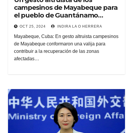
campesinos de Mayabeque para
el pueblo de Guantánamo
(+Fotos) (+Audio)
OCT 25, 2024
INDIRA LA O HERRERA
Mayabeque, Cuba: En gesto altruista campesinos
de Mayabeque conformaron una valija para
contribuir a la recuperación de las zonas
afectadas…