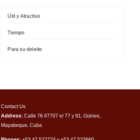
Útil y Atractivo
Tiempo
Para su deleite
Contact Us
Address:
Calle 76 #7707 e/ 77 y 81, Güines,
Mayabeque, Cuba
Phones:
+53 47 522724 y +53 47 523660