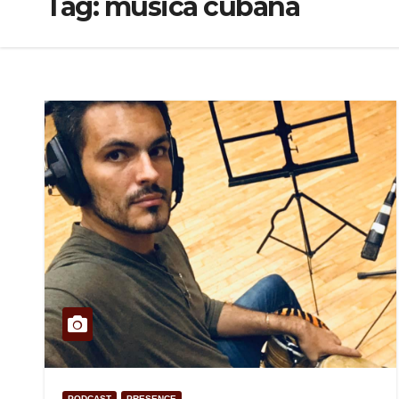
Tag:
música cubana
PODCAST
PRESENCE