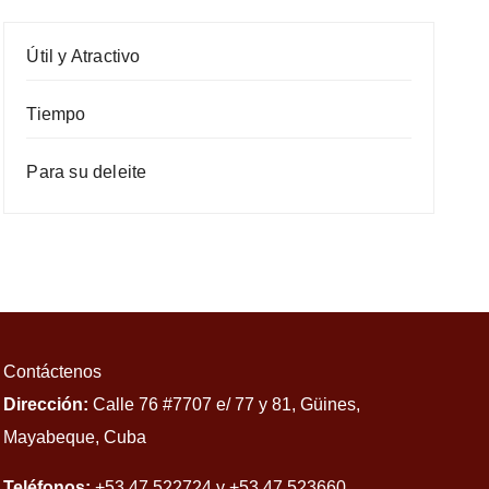
Útil y Atractivo
Tiempo
Para su deleite
Contáctenos
Dirección:
Calle 76 #7707 e/ 77 y 81, Güines,
Mayabeque, Cuba
Teléfonos:
+53 47 522724 y +53 47 523660