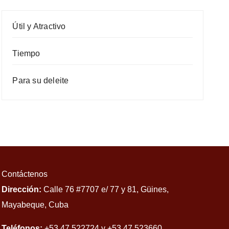
Útil y Atractivo
Tiempo
Para su deleite
Contáctenos
Dirección:
Calle 76 #7707 e/ 77 y 81, Güines,
Mayabeque, Cuba
Teléfonos:
+53 47 522724 y +53 47 523660