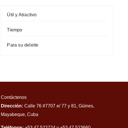
Útil y Atractivo
Tiempo
Para su deleite
Contáctenos
Dirección:
Calle 76 #7707 e/ 77 y 81, Güines,
Mayabeque, Cuba
Teléfonos:
+53 47 522724 y +53 47 523660