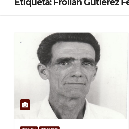
Etiqueta:
Froilán Gutiérez F
PODCAST
PRESENCIA