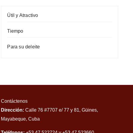
Útil y Atractivo
Tiempo
Para su deleite
Contáctenos
Dirección:
Calle 76 #7707 e/ 77 y 81, Güines,
Mayabeque, Cuba
Teléfonos:
+53 47 522724 y +53 47 523660