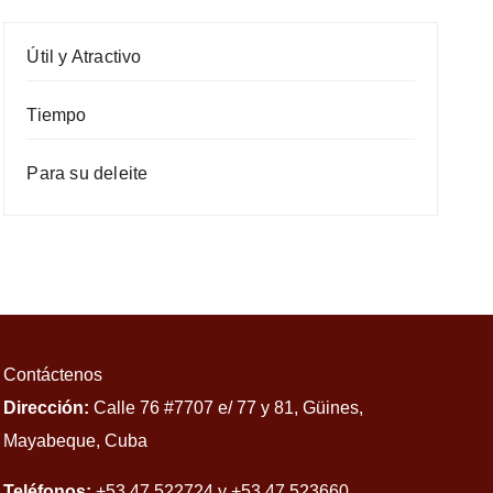
Útil y Atractivo
Tiempo
Para su deleite
Contáctenos
Dirección:
Calle 76 #7707 e/ 77 y 81, Güines,
Mayabeque, Cuba
Teléfonos:
+53 47 522724 y +53 47 523660