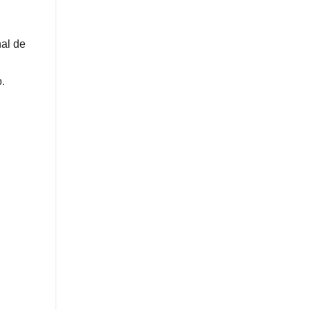
nal de
.