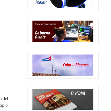
n del
cipio