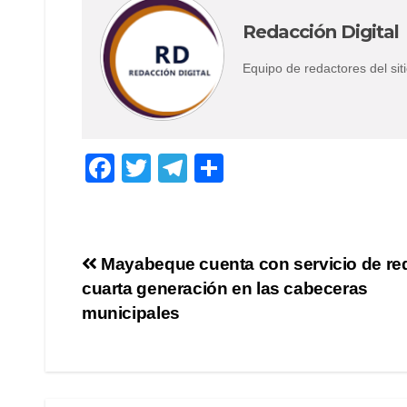
Redacción Digital
Equipo de redactores del s
F
T
T
C
a
wi
el
o
c
tt
e
m
e
er
gr
p
Navegación
Mayabeque cuenta con servicio de re
b
a
ar
cuarta generación en las cabeceras
de
o
m
tir
municipales
o
entradas
k