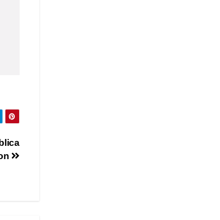
blica
ron