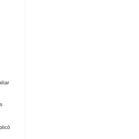
iliar
os
plicó