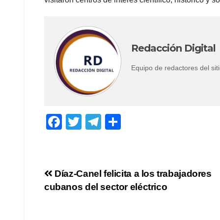
Redacción Digital
Equipo de redactores del s
F
T
T
C
a
wi
el
o
c
tt
e
m
e
er
gr
p
Navegación
Díaz-Canel felicita a los trabajadores
b
a
ar
cubanos del sector eléctrico
de
o
m
tir
o
entradas