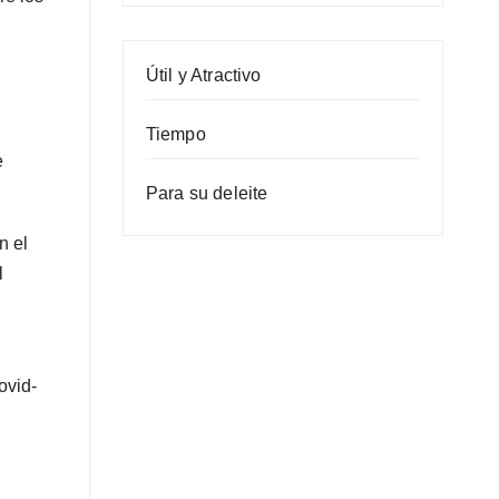
Útil y Atractivo
Tiempo
e
Para su deleite
n el
l
ovid-