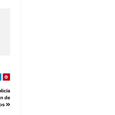
licía
ón de
vos