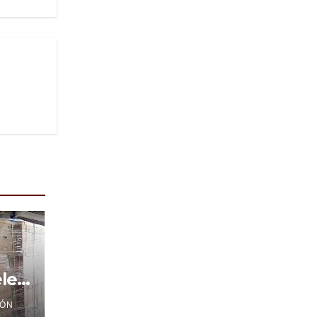
les
ÓN