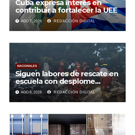
Cuba expresa interés en
contribuir a fortalecer la UEE
AGO 7, 2026
REDACCIÓN DIGITAL
NACIONALES
Siguen labores de rescate en
escuela con desplome
parcial en Cuba
AGO 6, 2026
REDACCIÓN DIGITAL