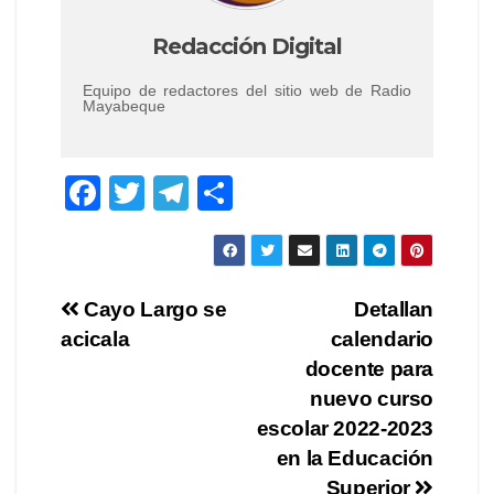
Redacción Digital
Equipo de redactores del sitio web de Radio
Mayabeque
F
T
T
C
a
wi
el
o
c
tt
e
m
e
er
gr
p
Navegación
Cayo Largo se
Detallan
b
a
ar
acicala
calendario
de
o
m
tir
docente para
o
entradas
nuevo curso
escolar 2022-2023
k
en la Educación
Superior