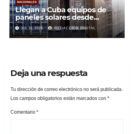
NACIONALES
Llegan a Cuba equipos de
paneles solares desde
Argentina
JUL 31, 2026
REDACCIÓN DIGITAL
Deja una respuesta
Tu dirección de correo electrónico no será publicada.
Los campos obligatorios están marcados con
*
Comentario
*