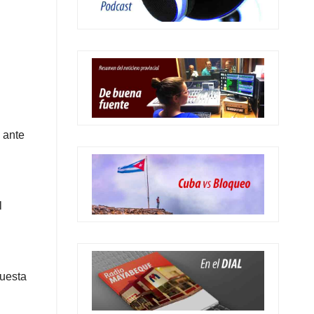
 ante
l
puesta