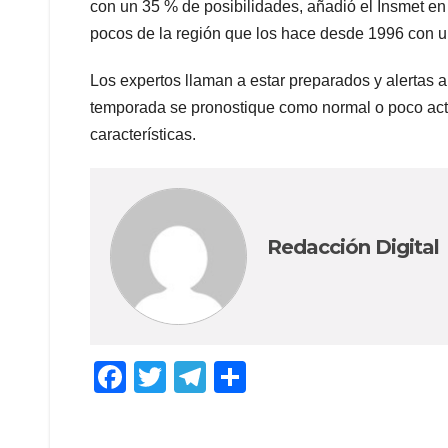
con un 35 % de posibilidades, añadió el Insmet en
pocos de la región que los hace desde 1996 con u
Los expertos llaman a estar preparados y alertas 
temporada se pronostique como normal o poco acti
características.
Redacción Digital
F
T
T
C
a
wi
el
o
c
tt
e
m