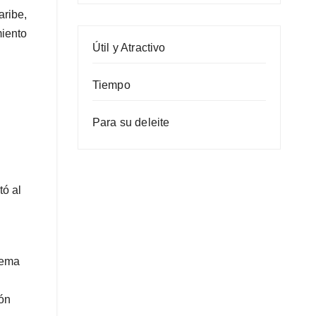
aribe,
miento
Útil y Atractivo
Tiempo
Para su deleite
tó al
tema
ión