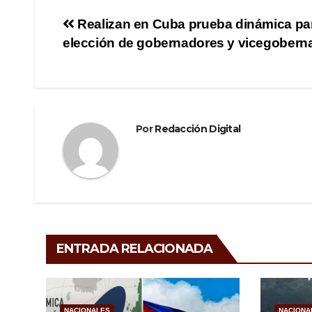
e
er
gr
p
Navegación
Realizan en Cuba prueba dinámica pa
b
a
ar
elección de gobernadores y vicegobern
de
o
m
tir
o
entradas
k
Por
Redacción Digital
ENTRADA RELACIONADA
NACIONALES
NACIONA