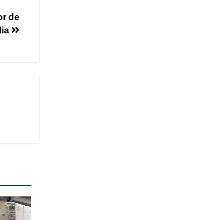
or de
lia