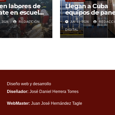
en labores de
Llegan a Cuba
ate en escuela
equipos de pane
 desplome
solares desde
, 2026
REDACCIÓN
JUL 31, 2026
REDACCI
ial en Cuba
Argentina
DIGITAL
Diseño web y desarrollo
Diseñador:
José Daniel Herrera Torres
WebMaster:
Juan José Hernández Tagle