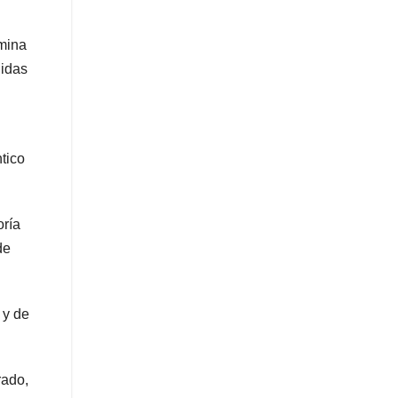
amina
didas
tico
oría
de
 y de
rado,