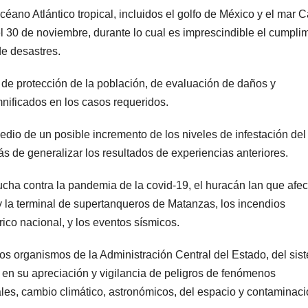
éano Atlántico tropical, incluidos el golfo de México y el mar C
l 30 de noviembre, durante lo cual es imprescindible el cumpli
de desastres.
s de protección de la población, de evaluación de daños y
mnificados en los casos requeridos.
io de un posible incremento de los niveles de infestación del
ás de generalizar los resultados de experiencias anteriores.
lucha contra la pandemia de la covid-19, el huracán Ian que afec
 y la terminal de supertanqueros de Matanzas, los incendios
rico nacional, y los eventos sísmicos.
los organismos de la Administración Central del Estado, del sis
 en su apreciación y vigilancia de peligros de fenómenos
ales, cambio climático, astronómicos, del espacio y contaminac