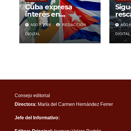
Cuba expresa
Sigu
interés en
resc
contribuir a
con
AGO 7, 2026
REDACCIÓN
AGO 6
fortalecer la UEE
parc
DIGITAL
DIGITAL
Consejo editorial
Directora:
María del Carmen Hernández Ferrer
Jefe del Informativo: