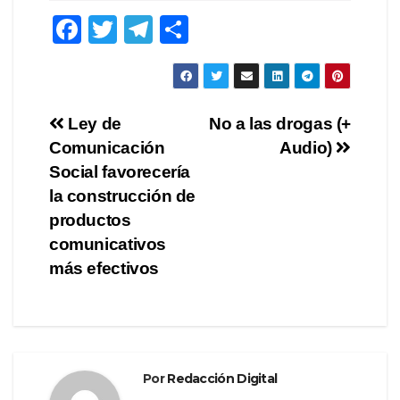
F
T
T
C
a
wi
el
o
c
tt
e
m
e
er
gr
p
Navegación
Ley de
No a las drogas (+
b
a
ar
Comunicación
Audio)
de
o
m
tir
Social favorecería
o
entradas
la construcción de
productos
k
comunicativos
más efectivos
Por
Redacción Digital