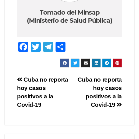
Tomado del Minsap
(Ministerio de Salud Pública)
F
T
T
C
a
wi
el
o
c
tt
e
m
e
er
gr
p
Navegación
Cuba no reporta
Cuba no reporta
b
a
ar
hoy casos
hoy casos
de
o
m
tir
positivos a la
positivos a la
o
entradas
Covid-19
Covid-19
k