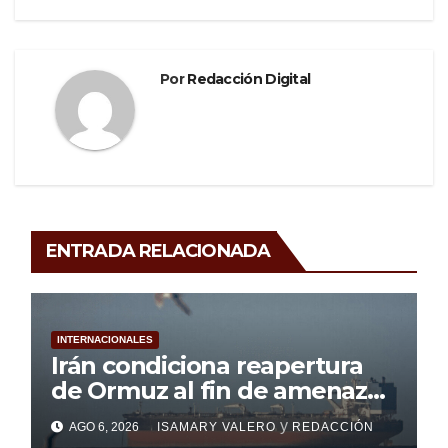
Por
Redacción Digital
ENTRADA RELACIONADA
INTERNACIONALES
Irán condiciona reapertura
de Ormuz al fin de amenazas
de Estados Unidos
y
AGO 6, 2026
ISAMARY VALERO
REDACCIÓN