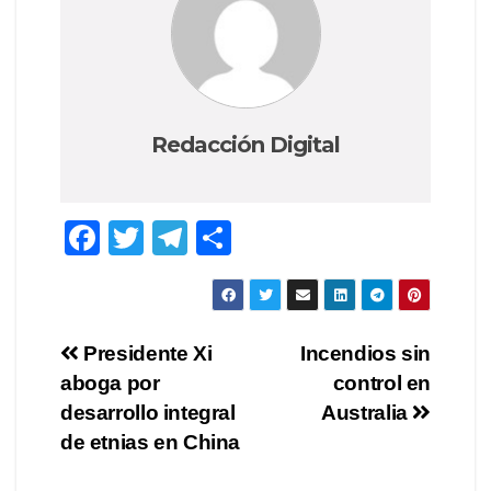
Redacción Digital
F
T
T
C
a
wi
el
o
c
tt
e
m
e
er
gr
p
Navegación
Presidente Xi
Incendios sin
b
a
ar
aboga por
control en
de
o
m
tir
desarrollo integral
Australia
o
entradas
de etnias en China
k