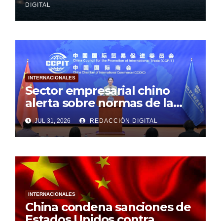
DIGITAL
INTERNACIONALES
Sector empresarial chino
alerta sobre normas de la
Unión Europea
JUL 31, 2026
REDACCIÓN DIGITAL
INTERNACIONALES
China condena sanciones de
Estados Unidos contra