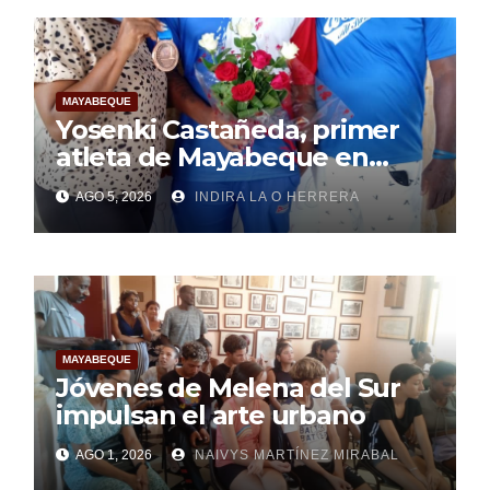
MAYABEQUE
Yosenki Castañeda, primer
atleta de Mayabeque en
subir al podio
AGO 5, 2026
INDIRA LA O HERRERA
centroamericano
MAYABEQUE
Jóvenes de Melena del Sur
impulsan el arte urbano
AGO 1, 2026
NAIVYS MARTÍNEZ MIRABAL