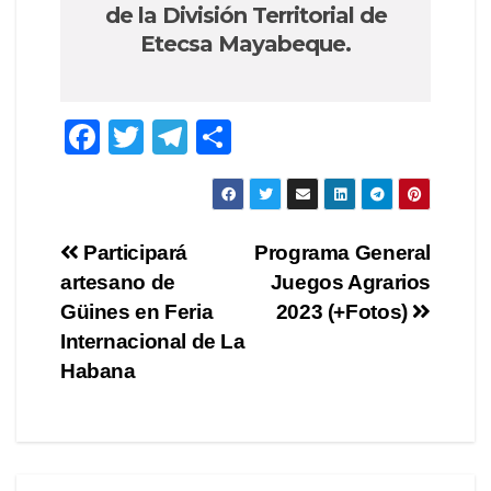
de la División Territorial de
Etecsa Mayabeque.
F
T
T
C
a
wi
el
o
c
tt
e
m
e
er
gr
p
Navegación
Participará
Programa General
b
a
ar
artesano de
Juegos Agrarios
de
o
m
tir
Güines en Feria
2023 (+Fotos)
o
entradas
Internacional de La
Habana
k