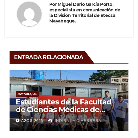
Por
Miguel Darío García Porto,
especialista en comunicación de
la División Territorial de Etecsa
Mayabeque.
ENTRADA RELACIONADA
MAYABEQUE
Estudiantes de la Facultad
de Ciencias Médicas de
Mayabeque realizan
AGO 5, 2026
INDIRA LA O HERRERA
pesquisa