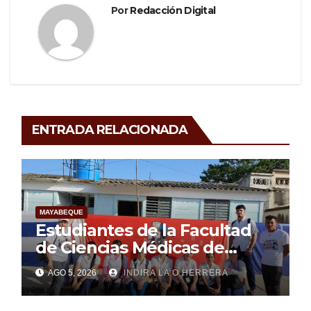
Por
Redacción Digital
ENTRADA RELACIONADA
MAYABEQUE
Estudiantes de la Facultad
de Ciencias Médicas de
Mayabeque realizan
AGO 5, 2026
INDIRA LA O HERRERA
pesquisa