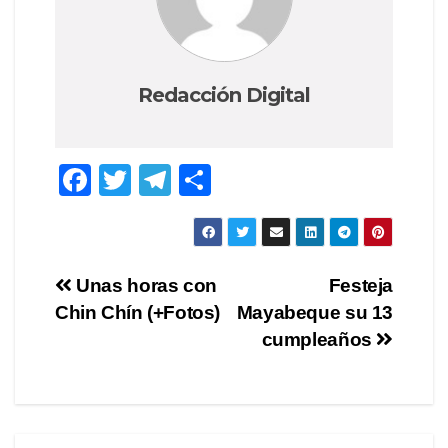
Redacción Digital
F
T
T
C
a
wi
el
o
c
tt
e
m
e
er
gr
p
Navegación
Unas horas con
Festeja
b
a
ar
Chin Chín (+Fotos)
Mayabeque su 13
de
o
m
tir
cumpleaños
o
entradas
k