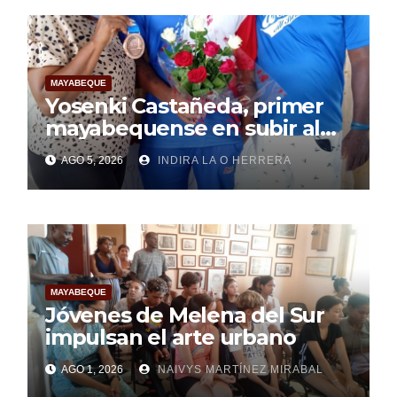
MAYABEQUE
Yosenki Castañeda, primer
mayabequense en subir al
podio centroamericano
AGO 5, 2026
INDIRA LA O HERRERA
MAYABEQUE
Jóvenes de Melena del Sur
impulsan el arte urbano
AGO 1, 2026
NAIVYS MARTÍNEZ MIRABAL