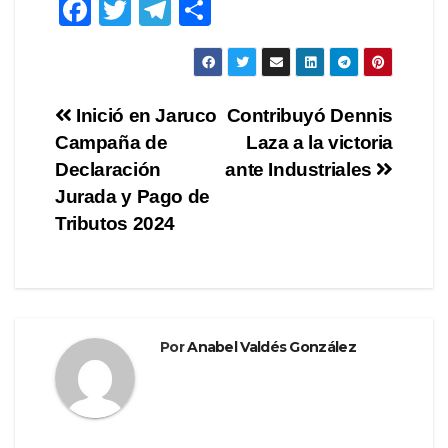
F
T
T
C
a
wi
el
o
c
tt
e
m
e
er
gr
p
Navegación
Inició en Jaruco
Contribuyó Dennis
b
a
ar
Campaña de
Laza a la victoria
de
o
m
tir
Declaración
ante Industriales
o
entradas
Jurada y Pago de
Tributos 2024
k
Por
Anabel Valdés González