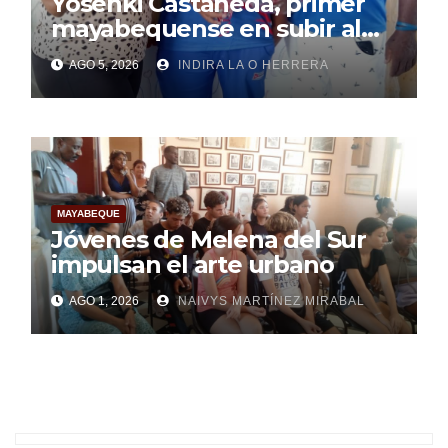
Yosenki Castañeda, primer
mayabequense en subir al
podio centroamericano
AGO 5, 2026
INDIRA LA O HERRERA
MAYABEQUE
Jóvenes de Melena del Sur
impulsan el arte urbano
AGO 1, 2026
NAIVYS MARTÍNEZ MIRABAL