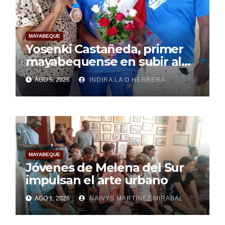
MAYABEQUE
Yosenki Castañeda, primer
mayabequense en subir al
podio centroamericano
AGO 5, 2026
INDIRA LA O HERRERA
MAYABEQUE
Jóvenes de Melena del Sur
impulsan el arte urbano
AGO 1, 2026
NAIVYS MARTÍNEZ MIRABAL