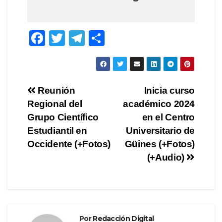
F
T
T
C
a
wi
el
o
c
tt
e
m
e
er
gr
p
Navegación
Reunión
Inicia curso
b
a
ar
Regional del
académico 2024
de
o
m
tir
Grupo Científico
en el Centro
o
entradas
Estudiantil en
Universitario de
Occidente (+Fotos)
Güines (+Fotos)
k
(+Audio)
Por
Redacción Digital