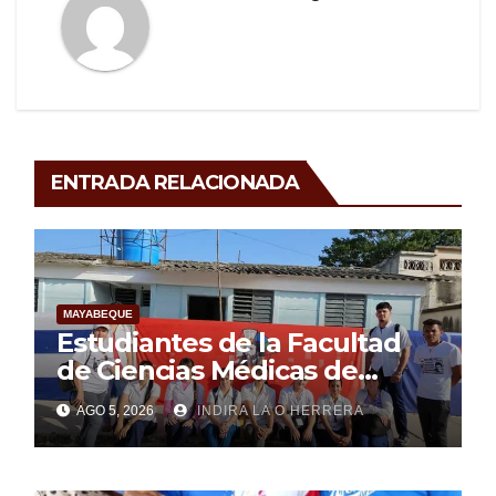
ENTRADA RELACIONADA
MAYABEQUE
Estudiantes de la Facultad
de Ciencias Médicas de
Mayabeque realizan
AGO 5, 2026
INDIRA LA O HERRERA
pesquisa