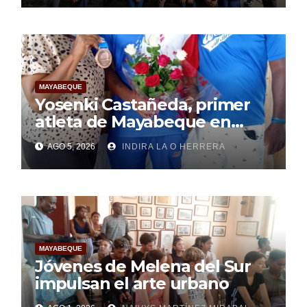
MAYABEQUE
Yosenki Castañeda, primer
atleta de Mayabeque en
subir al podio
AGO 5, 2026
INDIRA LA O HERRERA
centroamericano
MAYABEQUE
Jóvenes de Melena del Sur
impulsan el arte urbano