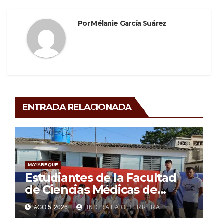
Por
Mélanie García Suárez
ENTRADA RELACIONADA
MAYABEQUE
Estudiantes de la Facultad
de Ciencias Médicas de
Mayabeque realizan
AGO 5, 2026
INDIRA LA O HERRERA
pesquisa