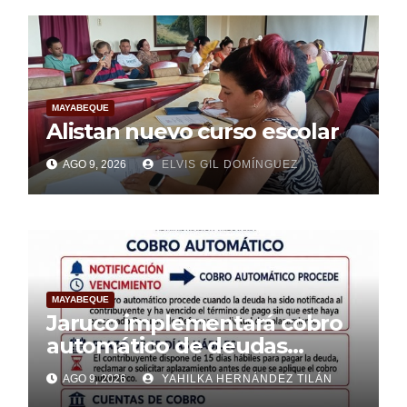
MAYABEQUE
Alistan nuevo curso escolar
AGO 9, 2026
ELVIS GIL DOMÍNGUEZ
MAYABEQUE
Jaruco implementará cobro
automático de deudas
tributarias a partir de nuevas
AGO 9, 2026
YAHILKA HERNÁNDEZ TILÁN
normativas