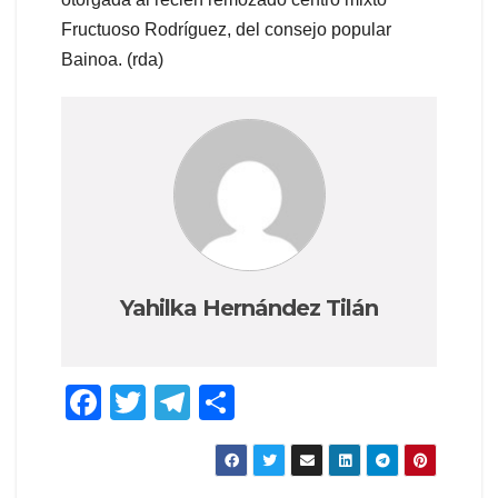
Fructuoso Rodríguez, del consejo popular
Bainoa. (rda)
Yahilka Hernández Tilán
F
T
T
C
a
wi
el
o
c
tt
e
m