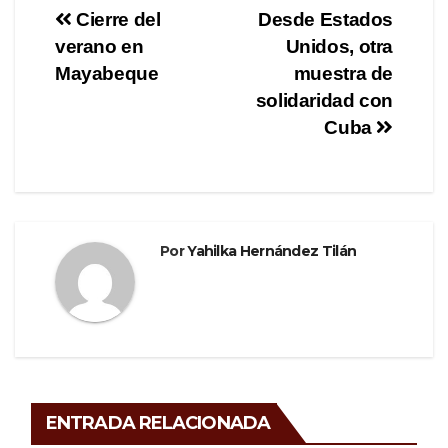
e
er
gr
p
Navegación
Cierre del
Desde Estados
b
a
ar
verano en
Unidos, otra
de
o
m
tir
Mayabeque
muestra de
o
entradas
solidaridad con
Cuba
k
Por
Yahilka Hernández Tilán
ENTRADA RELACIONADA