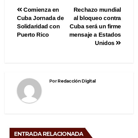
e
er
gr
p
Navegación
Comienza en
Rechazo mundial
b
a
ar
Cuba Jornada de
al bloqueo contra
de
o
m
tir
Solidaridad con
Cuba será un firme
o
entradas
Puerto Rico
mensaje a Estados
Unidos
k
Por
Redacción Digital
ENTRADA RELACIONADA