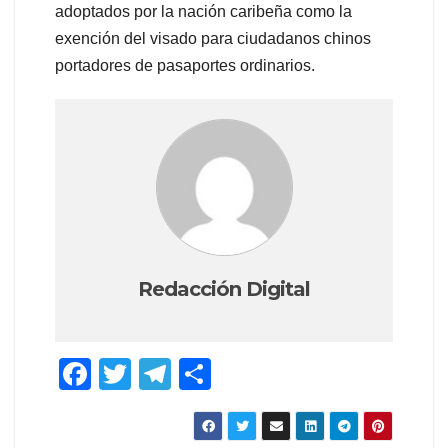
adoptados por la nación caribeña como la
exención del visado para ciudadanos chinos
portadores de pasaportes ordinarios.
Redacción Digital
F
T
T
C
a
wi
el
o
c
tt
e
m