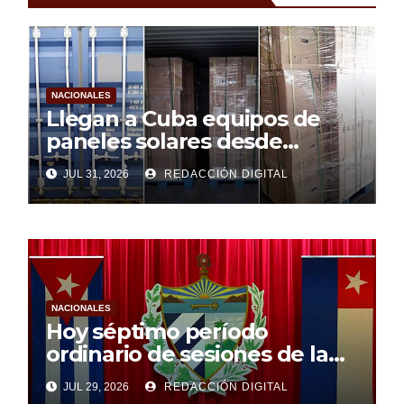
NACIONALES
Llegan a Cuba equipos de
paneles solares desde
Argentina
JUL 31, 2026
REDACCIÓN DIGITAL
NACIONALES
Hoy séptimo período
ordinario de sesiones de la
Asamblea Nacional
JUL 29, 2026
REDACCIÓN DIGITAL