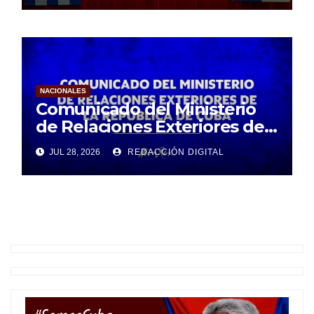
NACIONALES
Comunicado del Ministerio
de Relaciones Exteriores de
la República de Cuba
JUL 28, 2026
REDACCIÓN DIGITAL