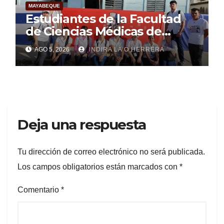
MAYABEQUE
Estudiantes de la Facultad
de Ciencias Médicas de
Mayabeque realizan
AGO 5, 2026
INDIRA LA O HERRERA
pesquisa
Deja una respuesta
Tu dirección de correo electrónico no será publicada.
Los campos obligatorios están marcados con
*
Comentario
*