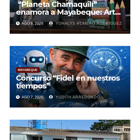
“Planeta Chamaquilí”
enamora a Mayabeque: Arte,
poesía y amor en la Semana
AGO 8, 2026
YOHALYS ROMERO RODRÍGUEZ
Mundial de la Lactancia
Materna
MAYABEQUE
Concurso “Fidel en nuestros
tiempos”
AGO 7, 2026
YUDITH ARREDONDO