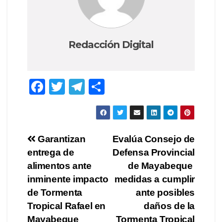
Redacción Digital
F
T
T
C
a
wi
el
o
c
tt
e
m
e
er
gr
p
Navegación
Garantizan
Evalúa Consejo de
b
a
ar
entrega de
Defensa Provincial
de
o
m
tir
alimentos ante
de Mayabeque
o
entradas
inminente impacto
medidas a cumplir
de Tormenta
ante posibles
k
Tropical Rafael en
daños de la
Mayabeque
Tormenta Tropical