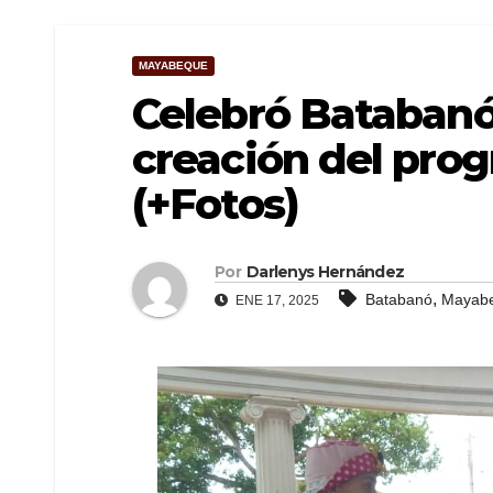
MAYABEQUE
Celebró Batabanó 
creación del prog
(+Fotos)
Por
Darlenys Hernández
,
Batabanó
Mayab
ENE 17, 2025