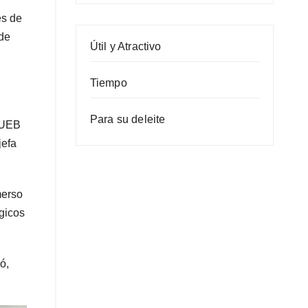
es de
 de
Útil y Atractivo
Tiempo
Para su deleite
a UEB
jefa
merso
gicos
ó,