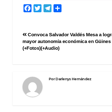
F
T
T
C
a
wi
el
o
c
tt
e
m
e
er
gr
p
Navegación
Convoca Salvador Valdés Mesa a logr
b
a
ar
mayor autonomía económica en Güines
de
o
m
tir
(+Fotos)(+Audio)
o
entradas
k
Por
Darlenys Hernández