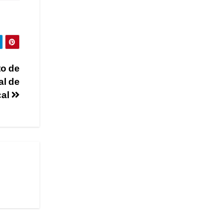
to de
al de
cal