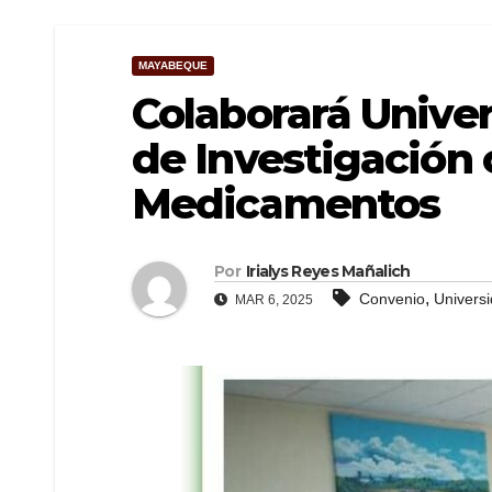
MAYABEQUE
Colaborará Univer
de Investigación 
Medicamentos
Por
Irialys Reyes Mañalich
,
Convenio
Univers
MAR 6, 2025