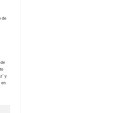
o de
 de
to
z¨ y
s en