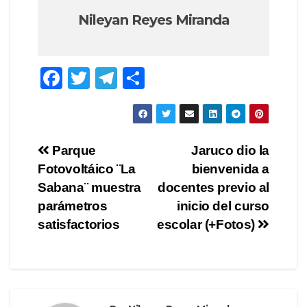
Nileyan Reyes Miranda
F
T
T
C
a
wi
el
o
c
tt
e
m
e
er
gr
p
Navegación
Parque
Jaruco dio la
b
a
ar
Fotovoltáico ¨La
bienvenida a
de
o
m
tir
Sabana¨ muestra
docentes previo al
o
entradas
parámetros
inicio del curso
satisfactorios
escolar (+Fotos)
k