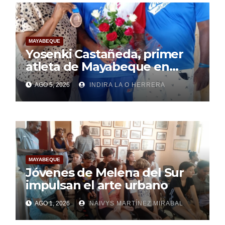
MAYABEQUE
Yosenki Castañeda, primer
atleta de Mayabeque en
subir al podio
AGO 5, 2026
INDIRA LA O HERRERA
centroamericano
MAYABEQUE
Jóvenes de Melena del Sur
impulsan el arte urbano
AGO 1, 2026
NAIVYS MARTÍNEZ MIRABAL