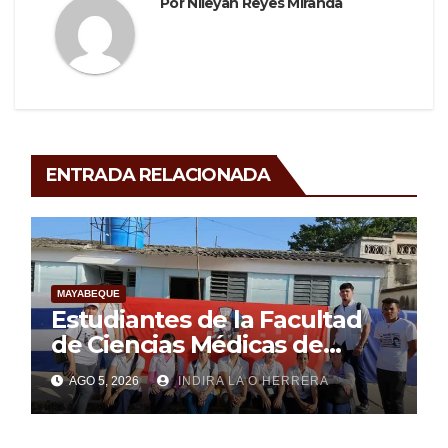
Por
Nileyan Reyes Miranda
ENTRADA RELACIONADA
MAYABEQUE
Estudiantes de la Facultad
de Ciencias Médicas de
Mayabeque realizan
AGO 5, 2026
INDIRA LA O HERRERA
pesquisa