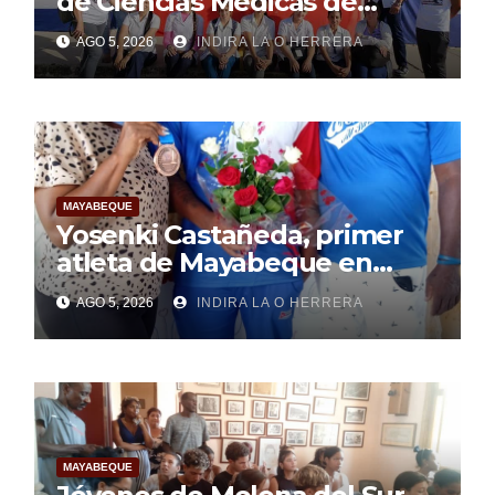
de Ciencias Médicas de
Mayabeque realizan
AGO 5, 2026
INDIRA LA O HERRERA
pesquisa
MAYABEQUE
Yosenki Castañeda, primer
atleta de Mayabeque en
subir al podio
AGO 5, 2026
INDIRA LA O HERRERA
centroamericano
MAYABEQUE