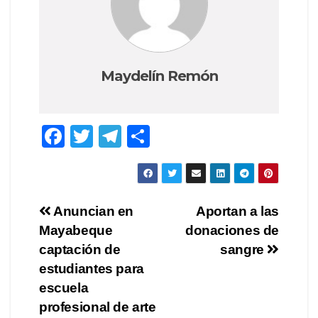
Maydelín Remón
F
T
T
C
a
wi
el
o
c
tt
e
m
e
er
gr
p
Navegación
Anuncian en
Aportan a las
b
a
ar
Mayabeque
donaciones de
de
o
m
tir
captación de
sangre
o
entradas
estudiantes para
escuela
k
profesional de arte