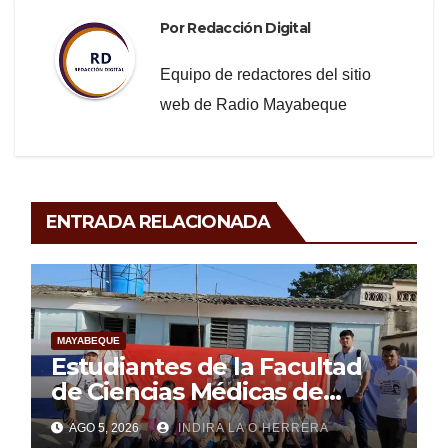
Por
Redacción Digital
Equipo de redactores del sitio
web de Radio Mayabeque
ENTRADA RELACIONADA
MAYABEQUE
Estudiantes de la Facultad
de Ciencias Médicas de
Mayabeque realizan
AGO 5, 2026
INDIRA LA O HERRERA
pesquisa