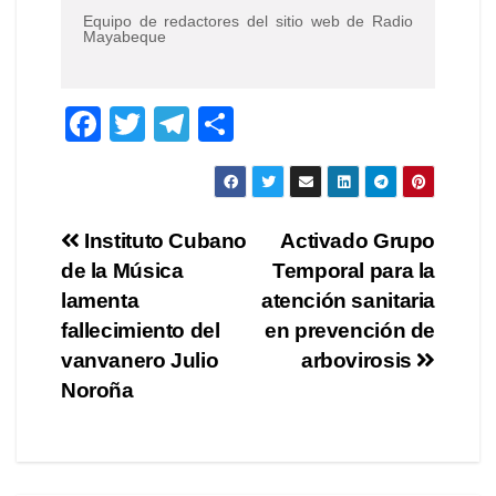
Equipo de redactores del sitio web de Radio
Mayabeque
F
T
T
C
a
wi
el
o
c
tt
e
m
e
er
gr
p
Navegación
Instituto Cubano
Activado Grupo
b
a
ar
de la Música
Temporal para la
de
o
m
tir
lamenta
atención sanitaria
o
entradas
fallecimiento del
en prevención de
vanvanero Julio
arbovirosis
k
Noroña