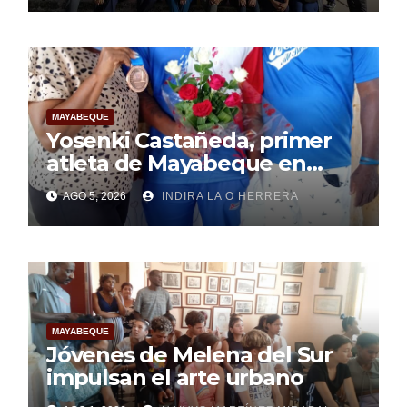
MAYABEQUE
Yosenki Castañeda, primer
atleta de Mayabeque en
subir al podio
AGO 5, 2026
INDIRA LA O HERRERA
centroamericano
MAYABEQUE
Jóvenes de Melena del Sur
impulsan el arte urbano