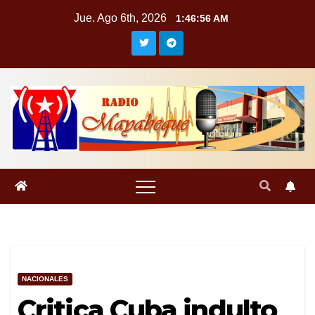
Saltar
Jue. Ago 6th, 2026
1:46:57 AM
al
contenido
NACIONALES
Critica Cuba indulto