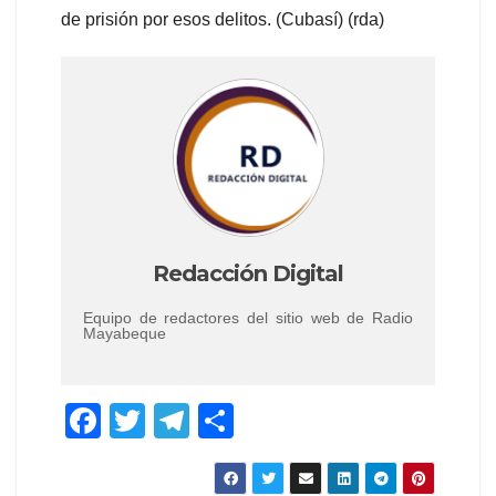
de prisión por esos delitos. (Cubasí) (rda)
Redacción Digital
Equipo de redactores del sitio web de Radio
Mayabeque
F
T
T
C
a
wi
el
o
c
tt
e
m