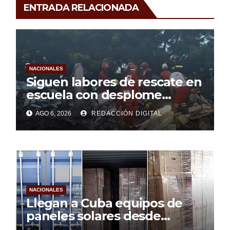
ENTRADA RELACIONADA
NACIONALES
Siguen labores de rescate en
escuela con desplome
parcial en Cuba
AGO 6, 2026
REDACCIÓN DIGITAL
NACIONALES
Llegan a Cuba equipos de
paneles solares desde
Argentina