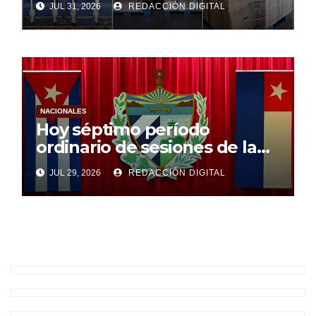
JUL 31, 2026
REDACCIÓN DIGITAL
NACIONALES
Hoy séptimo período
ordinario de sesiones de la
Asamblea Nacional
JUL 29, 2026
REDACCIÓN DIGITAL