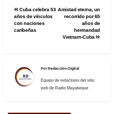
e
er
gr
p
Navegación
Cuba celebra 53
Amistad eterna, un
b
a
ar
años de vínculos
recorrido por 65
de
o
m
tir
con naciones
años de
o
entradas
caribeñas
hermandad
Vietnam-Cuba
k
Por
Redacción Digital
Equipo de redactores del sitio
web de Radio Mayabeque