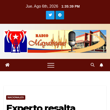
Saltar
Jue. Ago 6th, 2026
1:35:40 PM
al
contenido
NACIONALES
Experto resalta