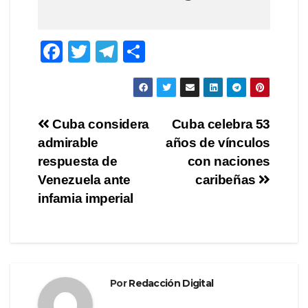
F
T
T
C
a
wi
el
o
c
tt
e
m
e
er
gr
p
Navegación
Cuba considera
Cuba celebra 53
b
a
ar
admirable
años de vínculos
de
o
m
tir
respuesta de
con naciones
o
entradas
Venezuela ante
caribeñas
infamia imperial
k
Por
Redacción Digital