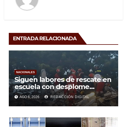
ENTRADA RELACIONADA
NACIONALES
Siguen labores de rescate en
escuela con desplome
parcial en Cuba
AGO 6, 2026
REDACCIÓN DIGITAL