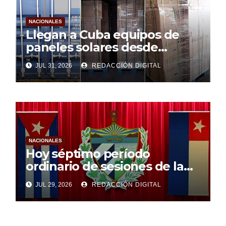
NACIONALES
Llegan a Cuba equipos de
paneles solares desde
Argentina
JUL 31, 2026
REDACCIÓN DIGITAL
NACIONALES
Hoy séptimo período
ordinario de sesiones de la
Asamblea Nacional
JUL 29, 2026
REDACCIÓN DIGITAL