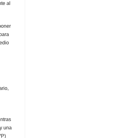
te al
poner
 para
edio
rio,
ntras
 y una
VP)