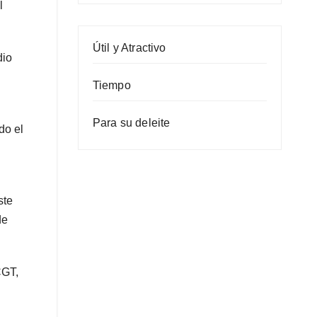
l
Útil y Atractivo
dio
Tiempo
Para su deleite
do el
ste
de
CGT,