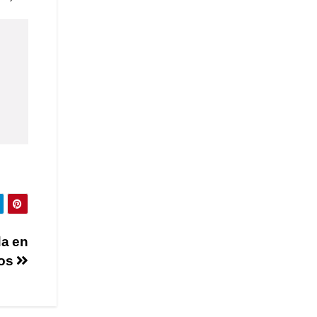
da en
xos