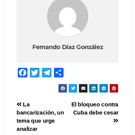
Fernando Díaz González
F
T
T
C
a
wi
el
o
c
tt
e
m
e
er
gr
p
Navegación
La
El bloqueo contra
b
a
ar
bancarización, un
Cuba debe cesar
de
o
m
tir
tema que urge
o
entradas
analizar