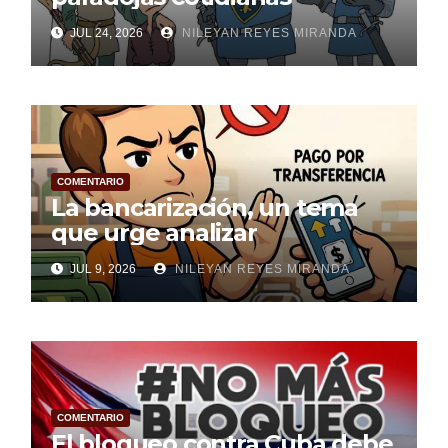
JUL 24, 2026
NILEYAN REYES MIRANDA
COMENTARIO
La bancarización, un tema
que urge analizar
JUL 9, 2026
NILEYAN REYES MIRANDA
COMENTARIO
El bloqueo contra Cuba debe