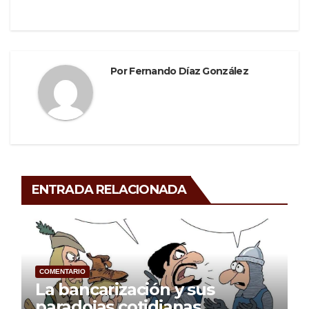
k
Por
Fernando Díaz González
ENTRADA RELACIONADA
COMENTARIO
La bancarización y sus
paradojas cotidianas