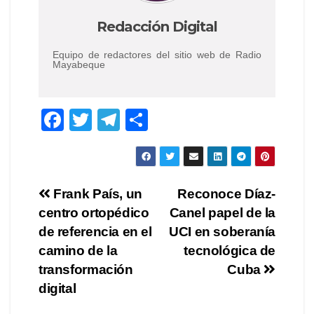
Redacción Digital
Equipo de redactores del sitio web de Radio
Mayabeque
F
T
T
C
a
wi
el
o
c
tt
e
m
e
er
gr
p
Navegación
Frank País, un
Reconoce Díaz-
b
a
ar
centro ortopédico
Canel papel de la
de
o
m
tir
de referencia en el
UCI en soberanía
o
entradas
camino de la
tecnológica de
transformación
Cuba
k
digital