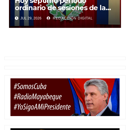
Hoy séptimo período
ordinario de sesiones de la
Asamblea Nacional
JUL 29, 2026
REDACCIÓN DIGITAL