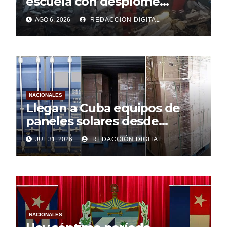
escuela con desplome
parcial en Cuba
AGO 6, 2026
REDACCIÓN DIGITAL
NACIONALES
Llegan a Cuba equipos de
paneles solares desde
Argentina
JUL 31, 2026
REDACCIÓN DIGITAL
NACIONALES