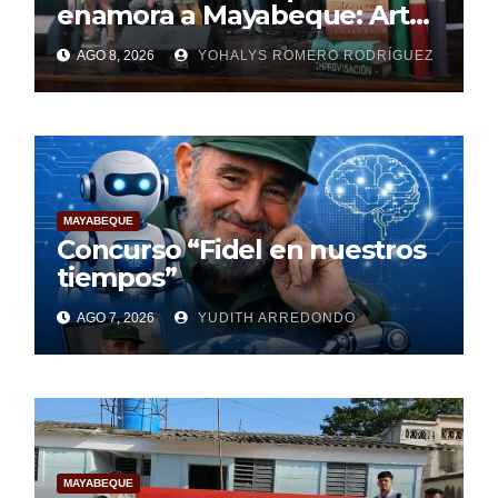
enamora a Mayabeque: Arte,
poesía y amor en la Semana
AGO 8, 2026
YOHALYS ROMERO RODRÍGUEZ
Mundial de la Lactancia
Materna
MAYABEQUE
Concurso “Fidel en nuestros
tiempos”
AGO 7, 2026
YUDITH ARREDONDO
MAYABEQUE