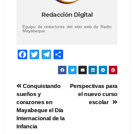
Redacción Digital
Equipo de redactores del sitio web de Radio
Mayabeque
F
T
T
C
a
wi
el
o
c
tt
e
m
e
er
gr
p
Navegación
Conquistando
Perspectivas para
b
a
ar
sueños y
el nuevo curso
de
o
m
tir
corazones en
escolar
o
entradas
Mayabeque el Día
Internacional de la
k
Infancia