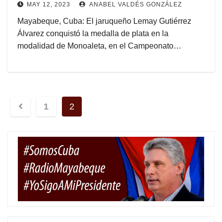
MAY 12, 2023
ANABEL VALDÉS GONZÁLEZ
Mayabeque, Cuba: El jaruqueño Lemay Gutiérrez
Álvarez conquistó la medalla de plata en la
modalidad de Monoaleta, en el Campeonato…
Navegación
1
2
de
entradas