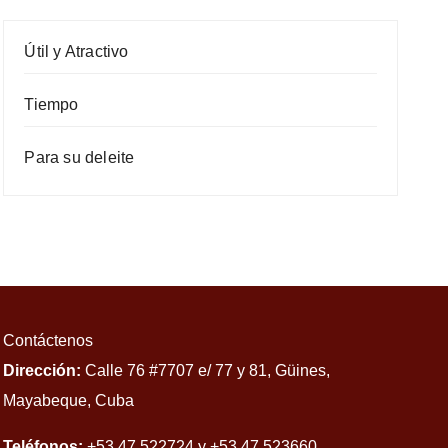
Útil y Atractivo
Tiempo
Para su deleite
Contáctenos
Dirección:
Calle 76 #7707 e/ 77 y 81, Güines,
Mayabeque, Cuba
Teléfonos:
+53 47 522724 y +53 47 523660