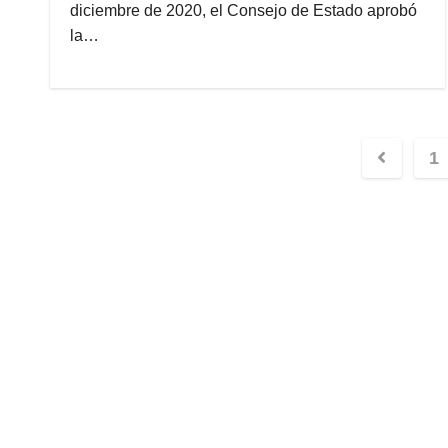
diciembre de 2020, el Consejo de Estado aprobó
la…
Naveg
1
de
entra