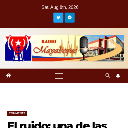
Skip
Sat. Aug 8th, 2026
to
content
COMMENTS
El ruido: una de las