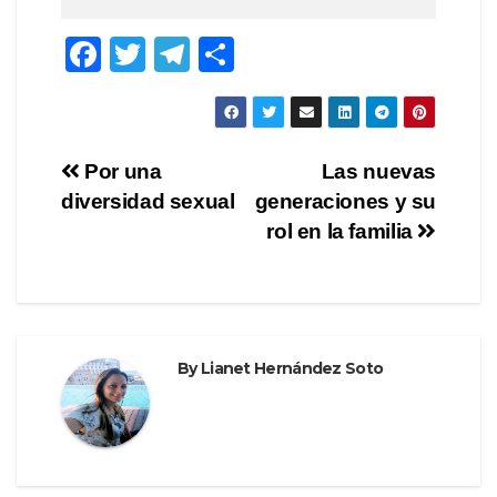
F
T
T
S
a
wi
el
h
c
tt
e
ar
e
er
gr
e
Post
Por una
Las nuevas
b
a
diversidad sexual
generaciones y su
navigation
o
m
rol en la familia
o
k
By
Lianet Hernández Soto