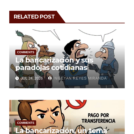
RELATED POST
COMMENTS
La bancarización y sus
paradojas cotidianas
JUL 24, 2026
NILEYAN REYES MIRANDA
COMMENTS
La bancarización, un tema