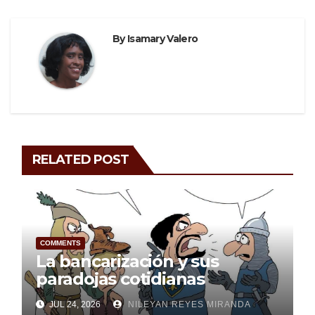
By
Isamary Valero
RELATED POST
COMMENTS
La bancarización y sus
paradojas cotidianas
JUL 24, 2026
NILEYAN REYES MIRANDA