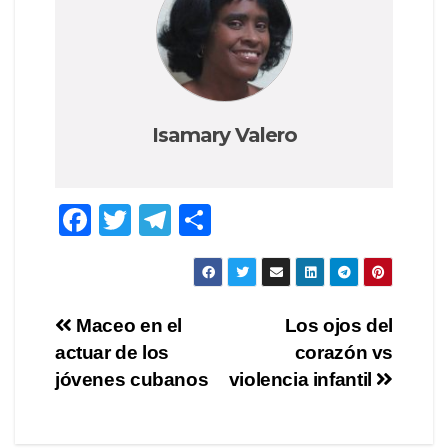
Isamary Valero
F
T
T
S
a
wi
el
h
c
tt
e
ar
e
er
gr
e
Post
Maceo en el
Los ojos del
b
a
actuar de los
corazón vs
navigation
o
m
jóvenes cubanos
violencia infantil
o
k