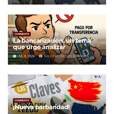
COMMENTS
La bancarización, un tema
que urge analizar
JUL 9, 2026
NILEYAN REYES MIRANDA
COMMENTS
¡Nueva barbaridad!