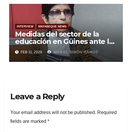
INTERVIEW
MAYABEQUE NEWS
Medidas del sector de la
educación en Güines ante la
actual situación energética
FEB 11, 2026
MAIKEL SIMÓN RAMOS
Leave a Reply
Your email address will not be published.
Required
fields are marked
*