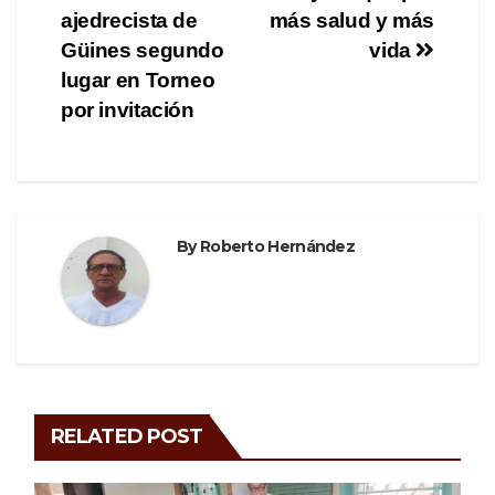
b
a
ajedrecista de
más salud y más
navigation
o
m
Güines segundo
vida
o
lugar en Torneo
por invitación
k
By
Roberto Hernández
RELATED POST