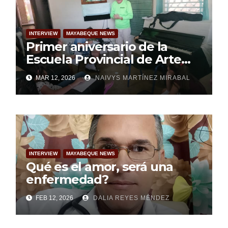
INTERVIEW
MAYABEQUE NEWS
Primer aniversario de la
Escuela Provincial de Arte
Federico Arístides Soto Alejo
MAR 12, 2026
NAIVYS MARTÍNEZ MIRABAL
(+Galería)
INTERVIEW
MAYABEQUE NEWS
Qué es el amor, será una
enfermedad?
FEB 12, 2026
DALIA REYES MÉNDEZ