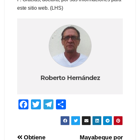
este sitio web. (LHS)
Roberto Hernández
F
T
T
S
a
wi
el
h
c
tt
e
ar
e
er
gr
e
Post
Obtiene
Mayabeque por