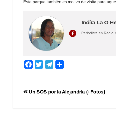
Este parque también es motivo de visita para aque
Indira La O He
Periodista en Radio
F
T
T
S
a
wi
el
h
c
tt
e
ar
e
er
gr
e
Post
Un SOS por la Alejandría (+Fotos)
b
a
navigation
o
m
o