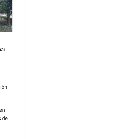
mar
ción
den
s de