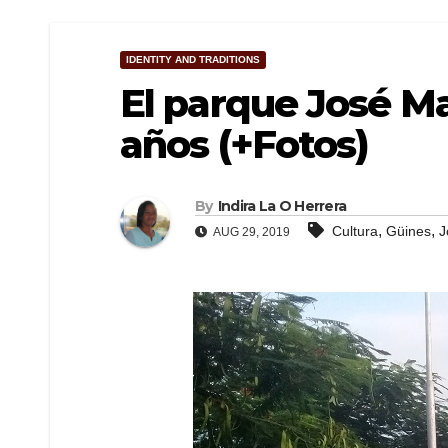
IDENTITY AND TRADITIONS
El parque José Ma
años (+Fotos)
By
Indira La O Herrera
,
,
Cultura
Güines
J
AUG 29, 2019