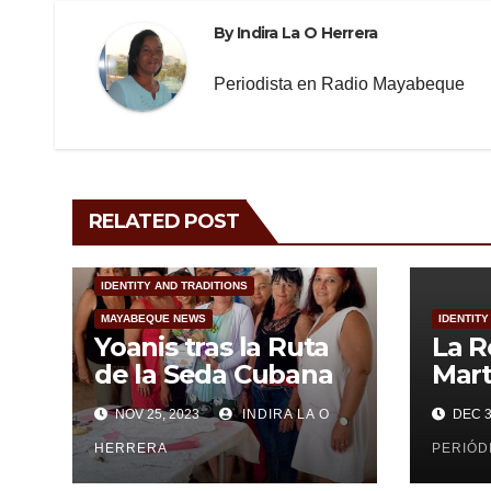
k
By
Indira La O Herrera
Periodista en Radio Mayabeque
RELATED POST
IDENTITY AND TRADITIONS
MAYABEQUE NEWS
IDENTITY
Yoanis tras la Ruta
La R
de la Seda Cubana
Mart
los 
NOV 25, 2023
INDIRA LA O
DEC 3
HERRERA
PERIÓD