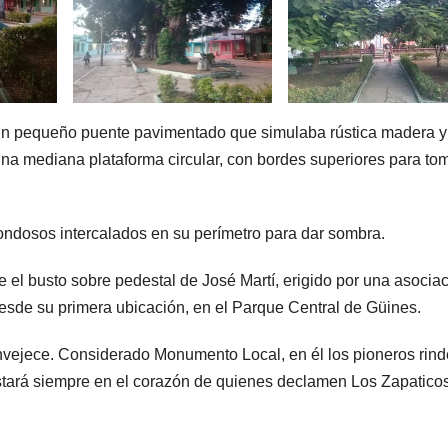
r un pequeño puente pavimentado que simulaba rústica madera y
na mediana plataforma circular, con bordes superiores para to
ondosos intercalados en su perímetro para dar sombra.
 el busto sobre pedestal de José Martí, erigido por una asocia
desde su primera ubicación, en el Parque Central de Güines.
nvejece. Considerado Monumento Local, en él los pioneros rin
 estará siempre en el corazón de quienes declamen Los Zapatico