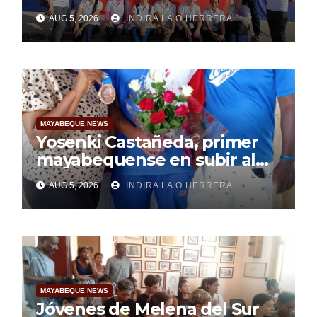
Mayabeque realizan
AUG 5, 2026
INDIRA LA O HERRERA
pesquisa
MAYABEQUE NEWS
Yosenki Castañeda, primer
mayabequense en subir al
podio centroamericano
AUG 5, 2026
INDIRA LA O HERRERA
MAYABEQUE NEWS
Jóvenes de Melena del Sur