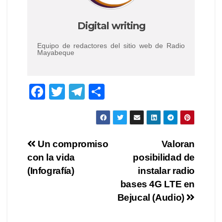
Digital writing
Equipo de redactores del sitio web de Radio
Mayabeque
F
T
T
S
a
wi
el
h
c
tt
e
ar
e
er
gr
e
Post
Un compromiso
Valoran
b
a
con la vida
posibilidad de
navigation
o
m
(Infografía)
instalar radio
o
bases 4G LTE en
Bejucal (Audio)
k