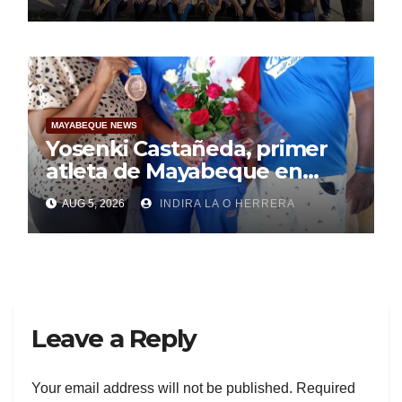
pesquisa
MAYABEQUE NEWS
Yosenki Castañeda, primer
atleta de Mayabeque en
subir al podio
AUG 5, 2026
INDIRA LA O HERRERA
centroamericano
Leave a Reply
Your email address will not be published.
Required