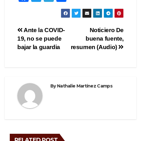
a
wi
el
h
c
tt
e
ar
e
er
gr
e
Post
Ante la COVID-
Noticiero De
b
a
19, no se puede
buena fuente,
navigation
o
m
bajar la guardia
resumen (Audio)
o
k
By
Nathalie Martínez Camps
RELATED POST