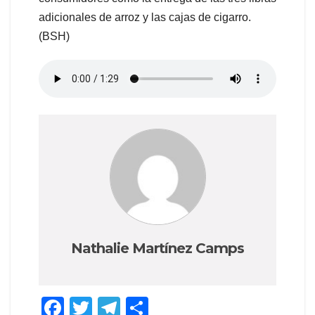
adicionales de arroz y las cajas de cigarro.
(BSH)
Nathalie Martínez Camps
F
T
T
S