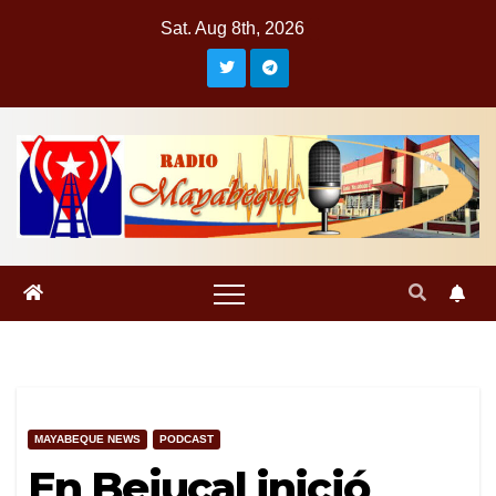
Skip
Sat. Aug 8th, 2026
to
content
MAYABEQUE NEWS
PODCAST
En Bejucal inició