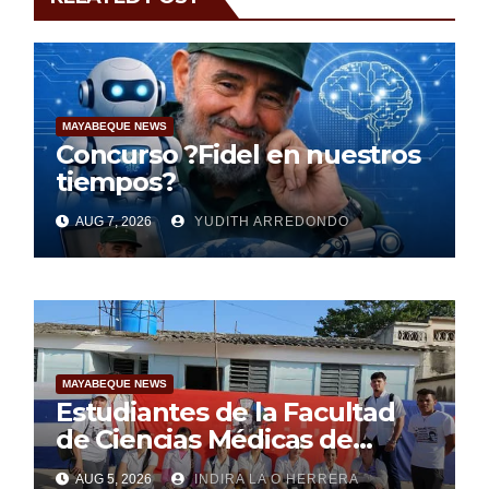
MAYABEQUE NEWS
Concurso ?Fidel en nuestros
tiempos?
AUG 7, 2026
YUDITH ARREDONDO
MAYABEQUE NEWS
Estudiantes de la Facultad
de Ciencias Médicas de
Mayabeque realizan
AUG 5, 2026
INDIRA LA O HERRERA