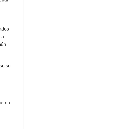
n
tados
 a
mún
lso su
ierno