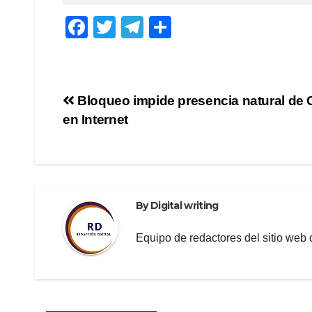
F
T
T
S
a
wi
el
h
c
tt
e
ar
e
er
gr
e
Post
Bloqueo impide presencia natural de
b
a
en Internet
navigation
o
m
o
k
By
Digital writing
Equipo de redactores del sitio we