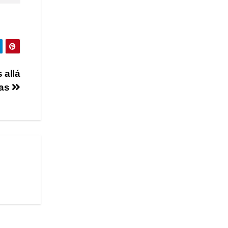
 allá
ias