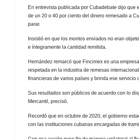
En entrevista publicada por Cubadebate dijo que e
de un 20 o 40 por ciento del dinero remesado a Cu
parar.
Insistió en que los montos enviados no eran objeto
e íntegramente la cantidad remitida.
Hernández remarcó que Fincimex es una empresa 
respetada en la industria de remesas internaciona
financieras de varios países y brinda ese servicio
Sus resultados son públicos de acuerdo con lo di
Mercantil, precisó.
Recordó que en octubre de 2020, el gobierno esta
con las instituciones cubanas encargadas de trami
Con esa acción puso fin de manera unilateral al flu