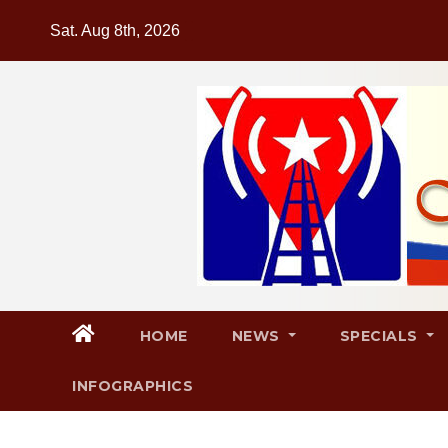
Skip
Sat. Aug 8th, 2026
to
content
HOME
NEWS
SPECIALS
INFOGRAPHICS