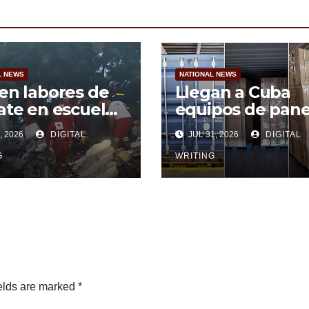
L NEWS
NATIONAL NEWS
en labores de
Llegan a Cuba
ate en escuela
equipos de pane
 desplome
solares desde
, 2026
DIGITAL
JUL 31, 2026
DIGITAL
ial en Cuba
Argentina
G
WRITING
elds are marked
*