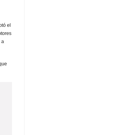
otó el
ptores
 a
 que