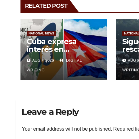
RELATED POST
NATIONAL NEWS
NATIONA
Cuba expresa
Sigu
interés en
resc
contribuir a
con
AUG 7, 2026
DIGITAL
AUG 6
fortalecer la UEE
parc
WRITING
WRITIN
Leave a Reply
Your email address will not be published.
Required fi