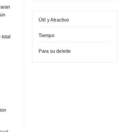
iaran
sin
Útil y Atractivo
Tiempo
 total
Para su deleite
ion
cual